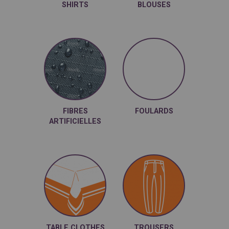
SHIRTS
BLOUSES
Les robes de
cocktail, les robes
de soirées
FIBRES
FOULARDS
ARTIFICIELLES
TABLE CLOTHES
TROUSERS