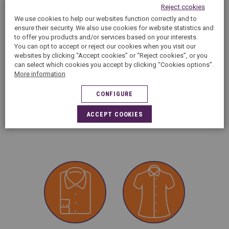
Reject ccokies
une éponge, avant d’apporter votre vêtement au plus vite
We use cookies to help our websites function correctly and to
dans votre pressing 5àsec.
ensure their security. We also use cookies for website statistics and
to offer you products and/or services based on your interests.
Pour un maximum d’efficacité, le traitement doit être
You can opt to accept or reject our cookies when you visit our
réactivé après chaque nettoyage.
websites by clicking “Accept cookies” or “Reject cookies”, or you
can select which cookies you accept by clicking “Cookies options”.
More information
CONFIGURE
IDEAL FOR THE FOLLOWING
TEXTILES
ACCEPT COOKIES