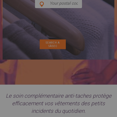
SPAIN
FRANCE
English
English
Spanish
Français
SWITZERLAND
GEORGIA
Deutsch
English
Français
ქართული
English
GREECE
UKRAINE
Ελληνικά
Українська
English
SAUDI ARABIA
HUNGARY
Arabic
Magyar
English
English
Le soin complémentaire anti-taches protège
efficacement vos vêtements des petits
incidents du quotidien.