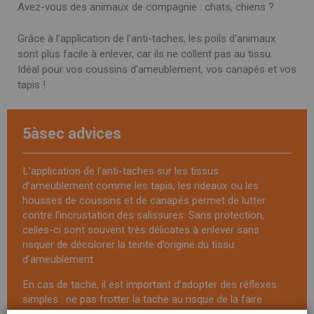
Avez-vous des animaux de compagnie : chats, chiens ?
Grâce à l’application de l’anti-taches, les poils d’animaux
sont plus facile à enlever, car ils ne collent pas au tissu.
Idéal pour vos coussins d’ameublement, vos canapés et vos
tapis !
5àsec advices
L’application de l’anti-taches sur les tissus
d’ameublement comme les tapis, les rideaux ou les
housses de coussins et de canapés
permet de lutter
contre l’incrustation des salissures. Sans protection,
celles-ci sont souvent très délicates à enlever sans
risquer de décolorer la teinte d’origine du tissu
d’ameublement.
En cas de tache, il est important d’adopter des réflexes
simples : ne pas frotter la tache au risque de la faire
pénétrer dans le tissu. Mieux vaut absorber la tache avec