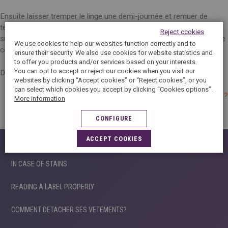
Ensuite laisser tremper le linge une demi-journée et remuer de
temps en temps à l’aide d’une spatule en bois. Pour finir il vous
Reject ccokies
suffit de rincer votre vêtement. Si la couleur dégorge encore lors de
We use cookies to help our websites function correctly and to
cette étape, renouveler l’opération.
ensure their security. We also use cookies for website statistics and
to offer you products and/or services based on your interests.
You can opt to accept or reject our cookies when you visit our
Découvrez aussi :
Comment préserver les couleurs du linge ?
websites by clicking “Accept cookies” or “Reject cookies”, or you
can select which cookies you accept by clicking “Cookies options”.
Comment vérifier si une couleur peut déteindre ?
More information
CONFIGURE
ACCEPT COOKIES
CARE ADVICE
IN CASE OF STAINS
READING A LABEL PROPERLY
COMMENT DETACHER SES VETEMENTS?