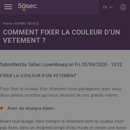
Jump to navigation
EN
FR
ARGENTINA
LUXEMBOURG
Home
»
EXPERT ADVICE
Español
Français
COMMENT FIXER LA COULEUR D’UN
English
English
VETEMENT ?
BELGIUM
MEXICO
English
Español
French
PORTUGAL
BRAZIL
Portuguese
Portuguese
REPUBLIK INDONESIA
Submitted by
5àSec Luxembourg
on
Fri, 03/04/2020 - 10:32
CHILE
English
Español
ROMÂNĂ
English
FIXER LA COULEUR D’UN VETEMENT :
Română
Français
English
COLOMBIA
RUSSIA
Pour fixer la couleur d’un vêtement nous partageons avec vous,
Español
Русский
deux petites recettes qui nous viennent de nos grands-mères :
CZECH REPUBLIC
English
Čeština
SLOVAKIA
DUBAI
Slovenčina
Avec du vinaigre blanc :
English
SERBIA
EGYPT
English
Avant tout lavage, faire tremper le vêtement dont la couleur n’est
English
Cрпски
pas fixée, dans un récipient rempli d’eau froide et verser une tasse
Arabic