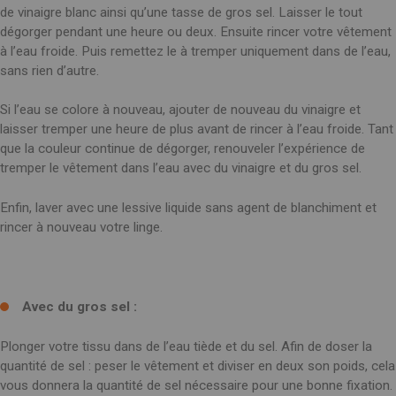
SPAIN
de vinaigre blanc ainsi qu’une tasse de gros sel. Laisser le tout
FRANCE
English
English
Spanish
dégorger pendant une heure ou deux. Ensuite rincer votre vêtement
Français
SWITZERLAND
à l’eau froide. Puis remettez le à tremper uniquement dans de l’eau,
GEORGIA
Deutsch
sans rien d’autre.
English
Français
ქართული
English
GREECE
UKRAINE
Si l’eau se colore à nouveau, ajouter de nouveau du vinaigre et
Ελληνικά
Українська
laisser tremper une heure de plus avant de rincer à l’eau froide. Tant
English
SAUDI ARABIA
que la couleur continue de dégorger, renouveler l’expérience de
HUNGARY
Arabic
tremper le vêtement dans l’eau avec du vinaigre et du gros sel.
Magyar
English
English
Enfin, laver avec une lessive liquide sans agent de blanchiment et
rincer à nouveau votre linge.
Avec du gros sel :
Plonger votre tissu dans de l’eau tiède et du sel. Afin de doser la
quantité de sel : peser le vêtement et diviser en deux son poids, cela
vous donnera la quantité de sel nécessaire pour une bonne fixation.