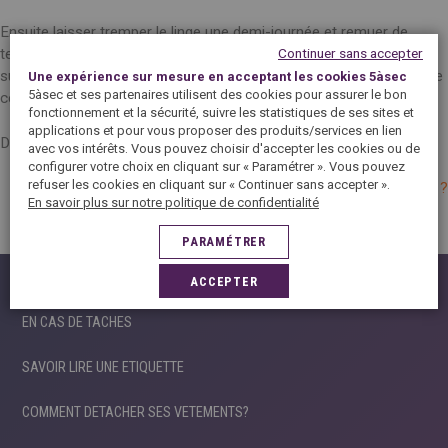
Ensuite laisser tremper le linge une demi-journée et remuer de
Continuer sans accepter
temps en temps à l’aide d’une spatule en bois. Pour finir il vous
suffit de rincer votre vêtement. Si la couleur dégorge encore lors de
Une expérience sur mesure en acceptant les cookies 5àsec
5àsec et ses partenaires utilisent des cookies pour assurer le bon
cette étape, renouveler l’opération.
fonctionnement et la sécurité, suivre les statistiques de ses sites et
applications et pour vous proposer des produits/services en lien
Découvrez aussi :
Comment préserver les couleurs du linge ?
avec vos intérêts. Vous pouvez choisir d'accepter les cookies ou de
configurer votre choix en cliquant sur « Paramétrer ». Vous pouvez
refuser les cookies en cliquant sur « Continuer sans accepter ».
Comment vérifier si une couleur peut déteindre ?
En savoir plus sur notre politique de confidentialité
PARAMÉTRER
ASTUCES ENTRETIEN
ACCEPTER
EN CAS DE TACHES
SAVOIR LIRE UNE ETIQUETTE
COMMENT DETACHER SES VETEMENTS?