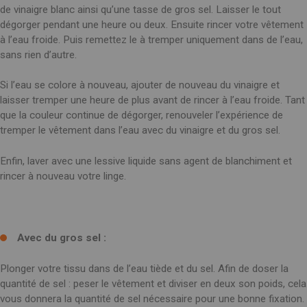
SPAIN
de vinaigre blanc ainsi qu’une tasse de gros sel. Laisser le tout
FRANCE
English
English
Spanish
dégorger pendant une heure ou deux. Ensuite rincer votre vêtement
Français
SWITZERLAND
à l’eau froide. Puis remettez le à tremper uniquement dans de l’eau,
GEORGIA
Deutsch
sans rien d’autre.
English
Français
ქართული
English
GREECE
UKRAINE
Si l’eau se colore à nouveau, ajouter de nouveau du vinaigre et
Ελληνικά
Українська
laisser tremper une heure de plus avant de rincer à l’eau froide. Tant
English
SAUDI ARABIA
que la couleur continue de dégorger, renouveler l’expérience de
HUNGARY
Arabic
tremper le vêtement dans l’eau avec du vinaigre et du gros sel.
Magyar
English
English
Enfin, laver avec une lessive liquide sans agent de blanchiment et
rincer à nouveau votre linge.
Avec du gros sel :
Plonger votre tissu dans de l’eau tiède et du sel. Afin de doser la
quantité de sel : peser le vêtement et diviser en deux son poids, cela
vous donnera la quantité de sel nécessaire pour une bonne fixation.