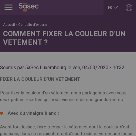
Jump to navigation
FR
EN
ARGENTINA
LUXEMBOURG
Accueil
»
Conseils d'experts
Español
Français
COMMENT FIXER LA COULEUR D’UN
English
English
VETEMENT ?
BELGIUM
MEXICO
English
Español
French
PORTUGAL
BRAZIL
Portuguese
Portuguese
REPUBLIK INDONESIA
Soumis par
5àSec Luxembourg
le
ven, 04/03/2020 - 10:32
CHILE
English
Español
ROMÂNĂ
English
FIXER LA COULEUR D’UN VETEMENT :
Română
Français
English
COLOMBIA
RUSSIA
Pour fixer la couleur d’un vêtement nous partageons avec vous,
Español
Русский
deux petites recettes qui nous viennent de nos grands-mères :
CZECH REPUBLIC
English
Čeština
SLOVAKIA
DUBAI
Slovenčina
Avec du vinaigre blanc :
English
SERBIA
EGYPT
English
Avant tout lavage, faire tremper le vêtement dont la couleur n’est
English
Cрпски
pas fixée, dans un récipient rempli d’eau froide et verser une tasse
Arabic