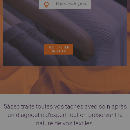
SPAIN
FRANCE
English
English
Spanish
Français
SWITZERLAND
GEORGIA
Deutsch
English
Français
ქართული
English
GREECE
UKRAINE
Ελληνικά
Українська
English
SAUDI ARABIA
HUNGARY
Arabic
Magyar
English
English
5àsec traite toutes vos taches avec soin après
un diagnostic d’expert tout en préservant la
nature de vos textiles.