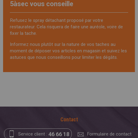
5àsec vous conseille
Refusez le spray détachant proposé par votre
restaurateur. Cela risquera de faire une auréole, voire de
fixer la tache.
Informez nous plutôt sur la nature de vos taches au
moment de déposer vos articles en magasin et suivez
les
astuces que nous conseillons
pour limiter les dégâts.
Contact
46 66 18
Service client :
Formulaire de contact