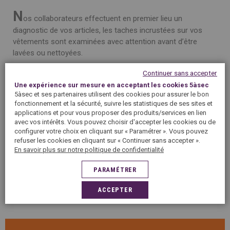
N
os collaborateurs effectuent en premier lieu un
diagnostic de vos articles, les taches incrustées sur vos
vêtements sont examinées avec attention avant d’être
lavées ou nettoyées.
Continuer sans accepter
Un détachage manuel est d’abord effectué avec des
Une expérience sur mesure en acceptant les cookies 5àsec
produits adaptés en fonction de la nature de la tache et du
5àsec et ses partenaires utilisent des cookies pour assurer le bon
textile.
fonctionnement et la sécurité, suivre les statistiques de ses sites et
applications et pour vous proposer des produits/services en lien
Pour les taches les plus difficiles nos équipes ne procèdent
avec vos intérêts. Vous pouvez choisir d'accepter les cookies ou de
configurer votre choix en cliquant sur « Paramétrer ». Vous pouvez
qu’à deux cycles de détachage afin de ne pas prendre le
refuser les cookies en cliquant sur « Continuer sans accepter ».
risque de détériorer la fibre ou d’impacter la couleur de vos
En savoir plus sur notre politique de confidentialité
articles.
PARAMÉTRER
Déposez-nous vos articles en toute confiance, nos équipes
d’experts trouveront la solution pour vous restituer vos
ACCEPTER
vêtements comme neufs.