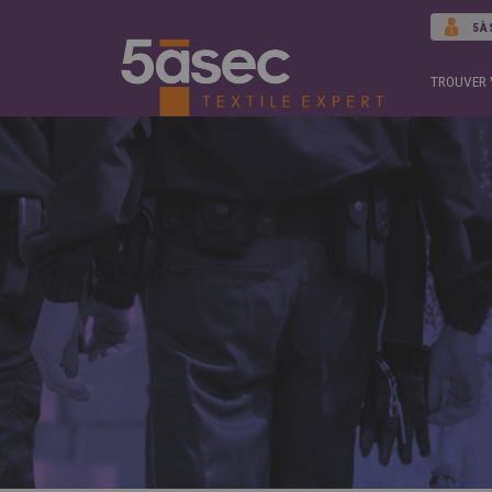
5À
TROUVER 