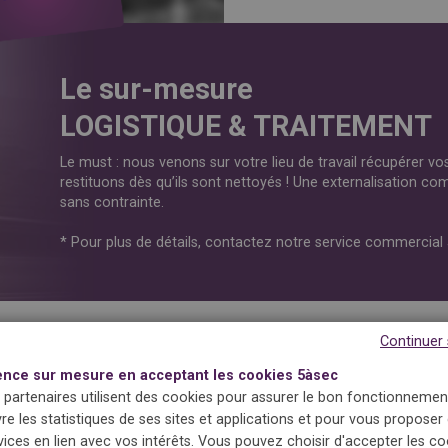
Le sur-mesure
LOGISTIQUE & TRAITEMENT
Le must : nous venons sur votre lieu de travail récupérer v
restituons dès qu’ils sont nettoyés ! Une externalisation com
sans contrainte.
* Pour plus de détails, contactez notre service commercia
Continuer
ence sur mesure en acceptant les cookies 5àsec
 partenaires utilisent des cookies pour assurer le bon fonctionnement
Les chiffres clés
vre les statistiques de ses sites et applications et pour vous proposer
vices en lien avec vos intérêts. Vous pouvez choisir d'accepter les c