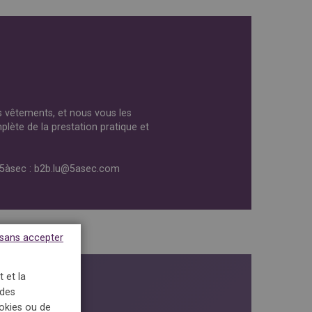
os vêtements, et nous vous les
plète de la prestation pratique et
l 5àsec : b2b.lu@5asec.com
 sans accepter
 et la
 des
ookies ou de