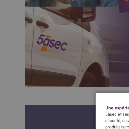
Une expéri
5àsec et ses
sécurité, sui
produits/ser