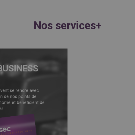
Nos services+
BUSINESS
vent se rendre avec
n de nos points de
nome et bénéficient de
es.