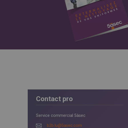
Contact pro
Service commercial 5àsec
b2b.lu@5asec.com