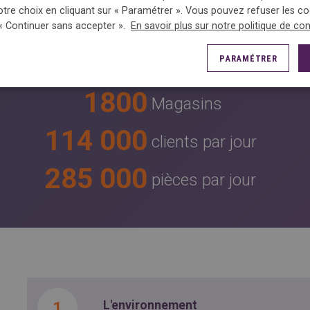
otre choix en cliquant sur « Paramétrer ». Vous pouvez refuser les c
5
continents
 « Continuer sans accepter ».
En savoir plus sur notre politique de con
31
PARAMÉTRER
Pays
1800
Magasins
114 000
clients par jour
285 000
pièces par jour
L'environnement