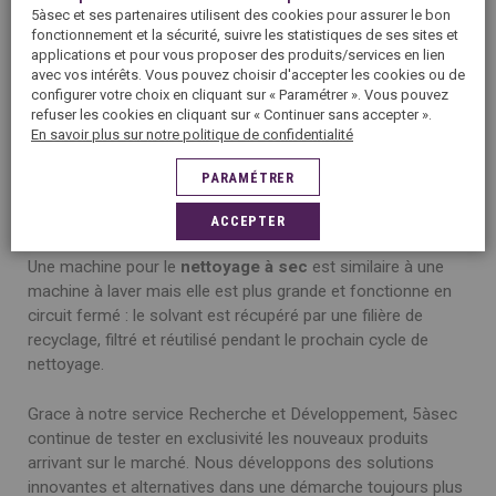
5àsec et ses partenaires utilisent des cookies pour assurer le bon
fonctionnement et la sécurité, suivre les statistiques de ses sites et
Le lavage du linge nécessite essentiellement de l’eau qui
applications et pour vous proposer des produits/services en lien
peut s’avérer être asséchante pour certaines fibres fragiles.
avec vos intérêts. Vous pouvez choisir d'accepter les cookies ou de
Voilà pourquoi un bon nombre de vos vêtements souvent
configurer votre choix en cliquant sur « Paramétrer ». Vous pouvez
refuser les cookies en cliquant sur « Continuer sans accepter ».
délicats portent l’étiquette nettoyage à sec.
En savoir plus sur notre politique de confidentialité
Pour ce faire plusieurs types de solvants utilisés à ce jour
PARAMÉTRER
sont de nouveaux solvants alternatifs, comme par exemple,
le KVL qui procure un résultat optimal.
ACCEPTER
Une machine pour le
nettoyage à sec
est similaire à une
machine à laver mais elle est plus grande et fonctionne en
circuit fermé : le solvant est récupéré par une filière de
recyclage, filtré et réutilisé pendant le prochain cycle de
nettoyage.
Grace à notre service Recherche et Développement, 5àsec
continue de tester en exclusivité les nouveaux produits
arrivant sur le marché. Nous développons des solutions
innovantes et alternatives dans une démarche toujours plus