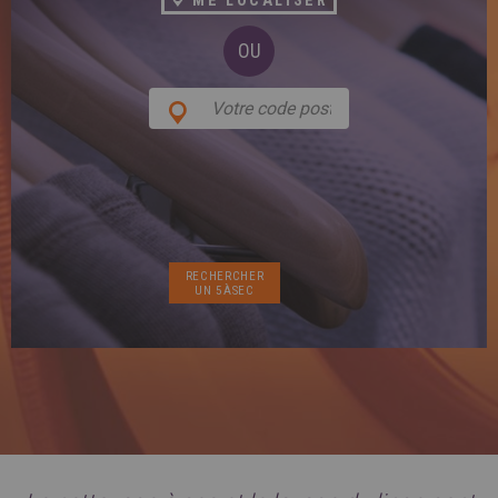
ME LOCALISER
SPAIN
FRANCE
English
English
Spanish
Français
OU
SWITZERLAND
GEORGIA
Deutsch
English
Français
ქართული
English
GREECE
UKRAINE
Ελληνικά
Українська
English
SAUDI ARABIA
HUNGARY
Arabic
Magyar
English
English