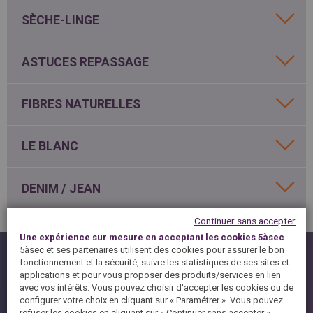
SPAIN
FRANCE
English
SÈCHE-LINGE
English
Spanish
Français
SWITZERLAND
GEORGIA
Deutsch
English
Français
ASTUCES REPASSAGE
ქართული
English
GREECE
UKRAINE
Ελληνικά
Українська
FIBRES NATURELLES
English
SAUDI ARABIA
HUNGARY
Arabic
Magyar
English
English
LE BLANC
DENIM / JEAN
Continuer sans accepter
Une expérience sur mesure en acceptant les cookies 5àsec
EN CAS DE TACHES
5àsec et ses partenaires utilisent des cookies pour assurer le bon
fonctionnement et la sécurité, suivre les statistiques de ses sites et
applications et pour vous proposer des produits/services en lien
SAVOIR LIRE UNE ETIQUETTE
avec vos intérêts. Vous pouvez choisir d'accepter les cookies ou de
configurer votre choix en cliquant sur « Paramétrer ». Vous pouvez
COMMENT DETACHER SES VETEMENTS?
refuser les cookies en cliquant sur « Continuer sans accepter ».