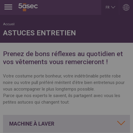
Jump to navigation
FR
EN
ARGENTINA
LUXEMBOURG
Accueil
Español
Français
ASTUCES ENTRETIEN
English
English
BELGIUM
MEXICO
English
Español
French
PORTUGAL
Prenez de bons réflexes au quotidien et
BRAZIL
Portuguese
Portuguese
vos vêtements vous remercieront !
REPUBLIK INDONESIA
CHILE
English
Español
ROMÂNĂ
English
Votre costume porte bonheur, votre indétrônable petite robe
Română
Français
noire ou votre pull préféré méritent d’être bien entretenus pour
English
COLOMBIA
vous accompagner le plus longtemps possible.
RUSSIA
Español
Русский
Parce que nos experts le savent, ils partagent avec vous les
CZECH REPUBLIC
English
petites astuces qui changent tout:
Čeština
SLOVAKIA
DUBAI
Slovenčina
English
SERBIA
EGYPT
English
MACHINE À LAVER
English
Cрпски
Arabic