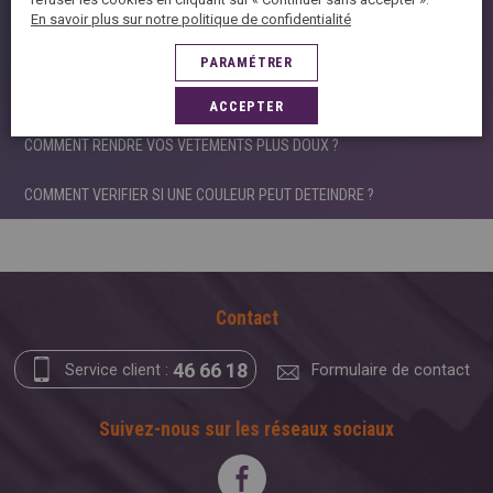
En savoir plus sur notre politique de confidentialité
COMMENT FIXER LA COULEUR D’UN VETEMENT ?
PARAMÉTRER
COMMENT PRESERVER LES COULEURS DU LINGE ?
ACCEPTER
COMMENT RENDRE VOS VETEMENTS PLUS DOUX ?
COMMENT VERIFIER SI UNE COULEUR PEUT DETEINDRE ?
Contact
46 66 18
Service client :
Formulaire de contact
Suivez-nous sur les réseaux sociaux