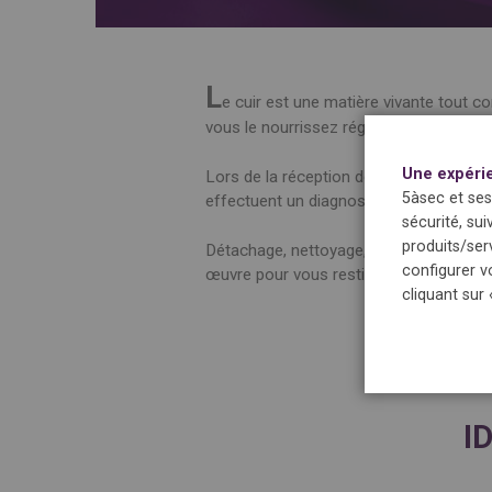
L
e cuir est une matière vivante tout 
vous le nourrissez régulièrement, il res
Une expéri
Lors de la réception de vos vêtements,
5àsec et ses
effectuent un diagnostic afin de déterm
sécurité, sui
produits/ser
Détachage, nettoyage, re-coloration, t
configurer v
œuvre pour vous restituer vos vêtemen
cliquant sur
I