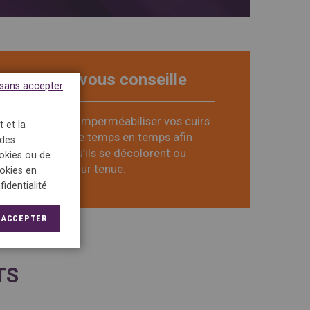
5àsec vous conseille
 sans accepter
Pensez à imperméabiliser vos cuirs
 et la
et daim de temps en temps afin
 des
d’éviter qu’ils se décolorent ou
ookies ou de
perdent leur tenue.
ookies en
fidentialité
ACCEPTER
TS