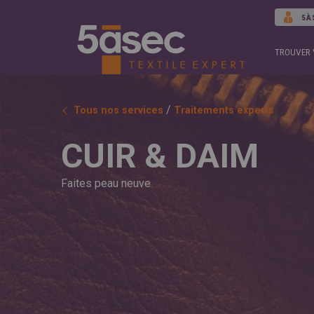
5À
TROUVER 
/
Tous nos services
Traitements experts
CUIR & DAIM
Faites peau neuve