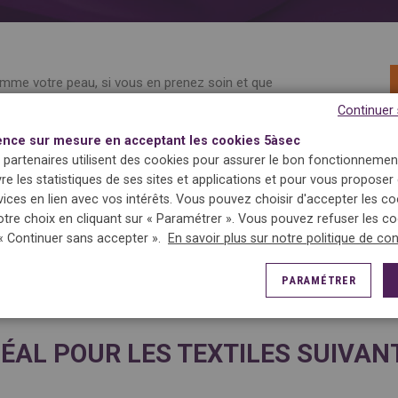
comme votre peau, si vous en prenez soin et que
tera souple et éclatant plus longtemps !
Continuer
ence sur mesure en acceptant les cookies 5àsec
 nos experts 5àsec examinent vos cuirs et
 partenaires utilisent des cookies pour assurer le bon fonctionnement
iner le traitement adéquat selon leur état.
vre les statistiques de ses sites et applications et pour vous proposer
vices en lien avec vos intérêts. Vous pouvez choisir d'accepter les c
raitement nourrissant… nous mettons tout en
otre choix en cliquant sur « Paramétrer ». Vous pouvez refuser les c
ts de cuir comme neuf !
 « Continuer sans accepter ».
En savoir plus sur notre politique de con
PARAMÉTRER
DÉAL POUR LES TEXTILES SUIVAN