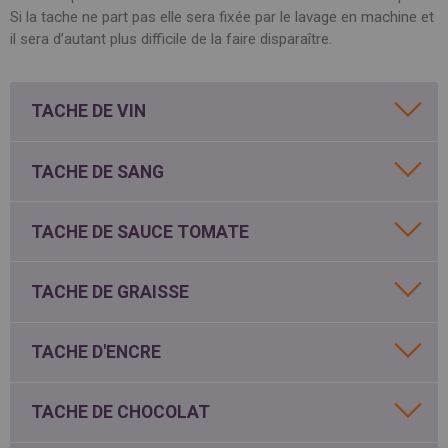
SPAIN
Si la tache ne part pas elle sera fixée par le lavage en machine et
FRANCE
English
English
Spanish
il sera d’autant plus difficile de la faire disparaître.
Français
SWITZERLAND
GEORGIA
Deutsch
English
Français
ქართული
English
TACHE DE VIN
GREECE
UKRAINE
Ελληνικά
Українська
English
SAUDI ARABIA
TACHE DE SANG
HUNGARY
Arabic
Magyar
English
English
TACHE DE SAUCE TOMATE
TACHE DE GRAISSE
TACHE D'ENCRE
TACHE DE CHOCOLAT