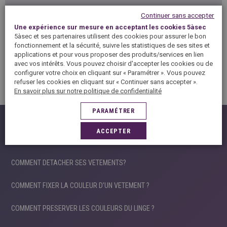
TACHE DE VERNIS À ONGLE
Continuer sans accepter
Une expérience sur mesure en acceptant les cookies 5àsec
5àsec et ses partenaires utilisent des cookies pour assurer le bon
TACHE DE CIRE
fonctionnement et la sécurité, suivre les statistiques de ses sites et
applications et pour vous proposer des produits/services en lien
avec vos intérêts. Vous pouvez choisir d'accepter les cookies ou de
TACHE DE CHEWING-GUM
configurer votre choix en cliquant sur « Paramétrer ». Vous pouvez
refuser les cookies en cliquant sur « Continuer sans accepter ».
En savoir plus sur notre politique de confidentialité
PARAMÉTRER
ASTUCES ENTRETIEN
ACCEPTER
SAVOIR LIRE UNE ETIQUETTE
COMMENT DETACHER SES VETEMENTS?
COMMENT FIXER LA COULEUR D’UN VETEMENT ?
COMMENT PRESERVER LES COULEURS DU LINGE ?