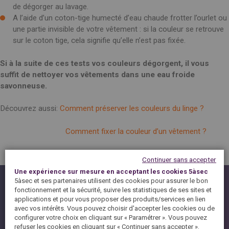
SPAIN
de dégorger au lavage.
FRANCE
English
English
Spanish
A l’aide d’un coton-tige humecté d’eau chaude frotter l’ourlet ou
Français
SWITZERLAND
une partie invisible de votre vêtement : si la couleur se retrouve
GEORGIA
Deutsch
sur le coton tige, cela signifie qu’elle n’est pas fixée.
English
Français
ქართული
English
GREECE
UKRAINE
Si à la suite de ces tests vos couleurs dégorgent, il vous
Ελληνικά
Українська
suffit de nettoyer vos vêtements dans une eau froide
English
SAUDI ARABIA
savonneuse.
HUNGARY
Arabic
Magyar
English
English
Découvrez aussi:
Comment préserver les couleurs du linge ?
Comment fixer la couleur d’un vêtement ?
Continuer sans accepter
Une expérience sur mesure en acceptant les cookies 5àsec
ASTUCES ENTRETIEN
5àsec et ses partenaires utilisent des cookies pour assurer le bon
fonctionnement et la sécurité, suivre les statistiques de ses sites et
applications et pour vous proposer des produits/services en lien
EN CAS DE TACHES
avec vos intérêts. Vous pouvez choisir d'accepter les cookies ou de
configurer votre choix en cliquant sur « Paramétrer ». Vous pouvez
SAVOIR LIRE UNE ETIQUETTE
refuser les cookies en cliquant sur « Continuer sans accepter ».