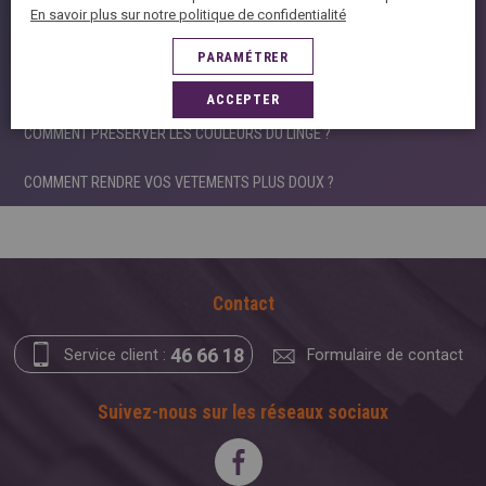
En savoir plus sur notre politique de confidentialité
COMMENT DETACHER SES VETEMENTS?
PARAMÉTRER
COMMENT FIXER LA COULEUR D’UN VETEMENT ?
ACCEPTER
COMMENT PRESERVER LES COULEURS DU LINGE ?
COMMENT RENDRE VOS VETEMENTS PLUS DOUX ?
Contact
46 66 18
Service client :
Formulaire de contact
Suivez-nous sur les réseaux sociaux