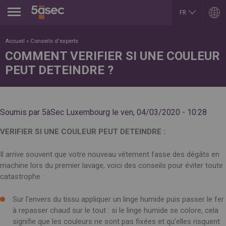
Jump to navigation
FR
EN
ARGENTINA
LUXEMBOURG
Accueil
»
Conseils d'experts
Español
Français
COMMENT VERIFIER SI UNE COULEUR
English
English
PEUT DETEINDRE ?
BELGIUM
MEXICO
English
Español
French
PORTUGAL
BRAZIL
Portuguese
Portuguese
REPUBLIK INDONESIA
Soumis par
5àSec Luxembourg
le
ven, 04/03/2020 - 10:28
CHILE
English
Español
ROMÂNĂ
English
VERIFIER SI UNE COULEUR PEUT DETEINDRE :
Română
Français
English
COLOMBIA
RUSSIA
Il arrive souvent que votre nouveau vêtement fasse des dégâts en
Español
Русский
machine lors du premier lavage, voici des conseils pour éviter toute
CZECH REPUBLIC
English
Čeština
catastrophe :
SLOVAKIA
DUBAI
Slovenčina
English
Sur l’envers du tissu appliquer un linge humide puis passer le fer
SERBIA
EGYPT
English
à repasser chaud sur le tout : si le linge humide se colore, cela
English
Cрпски
signifie que les couleurs ne sont pas fixées et qu’elles risquent
Arabic