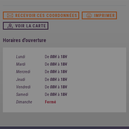
SPAIN
FRANCE
English
English
Spanish
Français
RECEVOIR CES COORDONNÉES
IMPRIMER
SWITZERLAND
GEORGIA
Deutsch
English
Français
VOIR LA CARTE
ქართული
English
GREECE
UKRAINE
Ελληνικά
Українська
Horaires d'ouverture
English
SAUDI ARABIA
HUNGARY
Arabic
Magyar
English
Lundi
De
08H
à
18H
English
Mardi
De
08H
à
18H
Mercredi
De
08H
à
18H
Jeudi
De
08H
à
18H
Vendredi
De
08H
à
18H
Samedi
De
08H
à
18H
Dimanche
Fermé