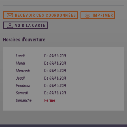
SPAIN
FRANCE
English
English
Spanish
Français
RECEVOIR CES COORDONNÉES
IMPRIMER
SWITZERLAND
GEORGIA
Deutsch
English
Français
VOIR LA CARTE
ქართული
English
GREECE
UKRAINE
Ελληνικά
Українська
Horaires d'ouverture
English
SAUDI ARABIA
HUNGARY
Arabic
Magyar
English
Lundi
De
09H
à
20H
English
Mardi
De
09H
à
20H
Mercredi
De
09H
à
20H
Jeudi
De
09H
à
20H
Vendredi
De
09H
à
20H
Samedi
De
09H
à
19H
Dimanche
Fermé