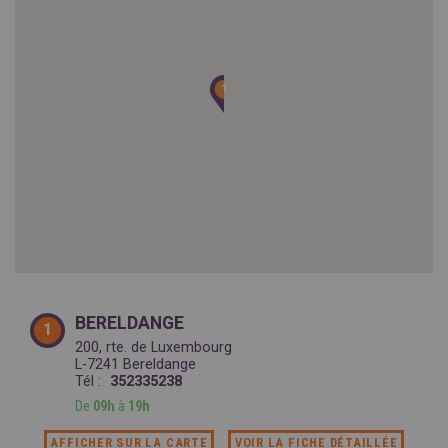
SPAIN
FRANCE
English
English
Spanish
Français
SWITZERLAND
GEORGIA
Deutsch
English
Français
1
1
ქართული
English
GREECE
UKRAINE
Ελληνικά
Українська
English
SAUDI ARABIA
HUNGARY
Arabic
Magyar
English
English
BERELDANGE
1
200, rte. de Luxembourg
L-7241 Bereldange
Tél :
352335238
De
09h
à
19h
AFFICHER SUR LA CARTE
VOIR LA FICHE DÉTAILLÉE