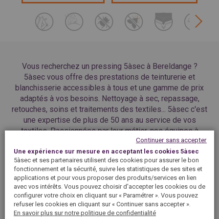
Vous recherchez un pressing 5àsec à Bereldange ?
5àsec vous offre des prestations de teinturerie et
blanchisserie accessibles à tous et une gamme de prix
adaptés à vos besoins. Nettoyage à sec, repassage,
retouches, soins et traitements des textiles... 5àsec c'est
une expertise de plus de 50 ans au service de vos
textiles. Passionnées par leur métier, nos équipes à
Continuer sans accepter
Bereldange vous accueillent dans la convivialité et vous
Une expérience sur mesure en acceptant les cookies 5àsec
garantissent un service de qualité dans l’entretien de vos
5àsec et ses partenaires utilisent des cookies pour assurer le bon
vêtements et linges de maison. Alors, recherchez sur
fonctionnement et la sécurité, suivre les statistiques de ses sites et
notre site le pressing le plus proche de chez vous à
applications et pour vous proposer des produits/services en lien
Bereldange et faites confiance à nos professionnels du
avec vos intérêts. Vous pouvez choisir d'accepter les cookies ou de
textile, vos vêtements sont entre de bonnes mains !
configurer votre choix en cliquant sur « Paramétrer ». Vous pouvez
refuser les cookies en cliquant sur « Continuer sans accepter ».
En savoir plus sur notre politique de confidentialité