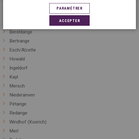
PARAMÉTRER
Luxembourg
ACCEPTER
Bascharage
Bereldange
Bertrange
Esch/Alzette
Howald
Ingeldorf
Kayl
Mersch
Niederanven
Pétange
Redange
Windhof (Koerich)
Merl