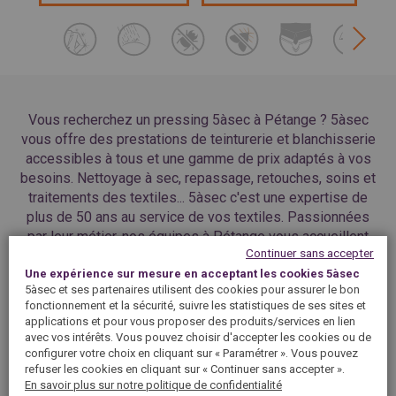
Vous recherchez un pressing 5àsec à Pétange ? 5àsec
vous offre des prestations de teinturerie et blanchisserie
accessibles à tous et une gamme de prix adaptés à vos
besoins. Nettoyage à sec, repassage, retouches, soins et
traitements des textiles... 5àsec c'est une expertise de
plus de 50 ans au service de vos textiles. Passionnées
par leur métier, nos équipes à Pétange vous accueillent
Continuer sans accepter
dans la convivialité et vous garantissent un service de
Une expérience sur mesure en acceptant les cookies 5àsec
qualité dans l’entretien de vos vêtements et linges de
5àsec et ses partenaires utilisent des cookies pour assurer le bon
maison. Alors, recherchez sur notre site le pressing le
fonctionnement et la sécurité, suivre les statistiques de ses sites et
plus proche de chez vous à Pétange et faites confiance à
applications et pour vous proposer des produits/services en lien
nos professionnels du textile, vos vêtements sont entre
avec vos intérêts. Vous pouvez choisir d'accepter les cookies ou de
de bonnes mains !
configurer votre choix en cliquant sur « Paramétrer ». Vous pouvez
refuser les cookies en cliquant sur « Continuer sans accepter ».
En savoir plus sur notre politique de confidentialité