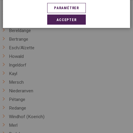
PARAMÉTRER
Luxembourg
ACCEPTER
Bascharage
Bereldange
Bertrange
Esch/Alzette
Howald
Ingeldorf
Kayl
Mersch
Niederanven
Pétange
Redange
Windhof (Koerich)
Merl