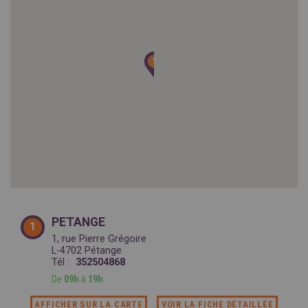
SPAIN
FRANCE
English
English
Spanish
Français
SWITZERLAND
GEORGIA
Deutsch
English
Français
1
1
ქართული
English
GREECE
UKRAINE
Ελληνικά
Українська
English
SAUDI ARABIA
HUNGARY
Arabic
Magyar
English
English
PETANGE
1
1, rue Pierre Grégoire
L-4702 Pétange
Tél :
352504868
De
09h
à
19h
AFFICHER SUR LA CARTE
VOIR LA FICHE DÉTAILLÉE