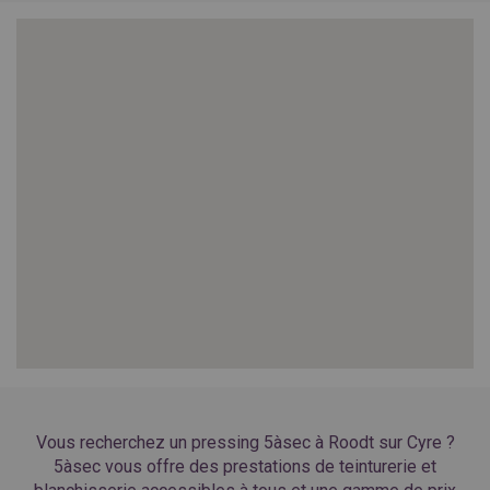
SPAIN
FRANCE
English
English
Spanish
Français
SWITZERLAND
GEORGIA
Deutsch
English
Français
ქართული
English
GREECE
UKRAINE
Ελληνικά
Українська
English
SAUDI ARABIA
HUNGARY
Arabic
Magyar
English
English
Vous recherchez un pressing 5àsec à Roodt sur Cyre ?
5àsec vous offre des prestations de teinturerie et