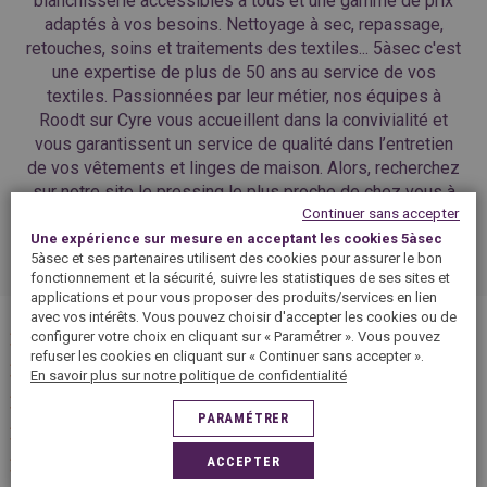
blanchisserie accessibles à tous et une gamme de prix
adaptés à vos besoins. Nettoyage à sec, repassage,
retouches, soins et traitements des textiles... 5àsec c'est
une expertise de plus de 50 ans au service de vos
textiles. Passionnées par leur métier, nos équipes à
Roodt sur Cyre vous accueillent dans la convivialité et
vous garantissent un service de qualité dans l’entretien
de vos vêtements et linges de maison. Alors, recherchez
sur notre site le pressing le plus proche de chez vous à
Continuer sans accepter
Roodt sur Cyre et faites confiance à nos professionnels
du textile, vos vêtements sont entre de bonnes mains !
Une expérience sur mesure en acceptant les cookies 5àsec
5àsec et ses partenaires utilisent des cookies pour assurer le bon
fonctionnement et la sécurité, suivre les statistiques de ses sites et
applications et pour vous proposer des produits/services en lien
avec vos intérêts. Vous pouvez choisir d'accepter les cookies ou de
configurer votre choix en cliquant sur « Paramétrer ». Vous pouvez
Luxembourg
refuser les cookies en cliquant sur « Continuer sans accepter ».
Bascharage
En savoir plus sur notre politique de confidentialité
Bereldange
PARAMÉTRER
Bertrange
ACCEPTER
Esch/Alzette