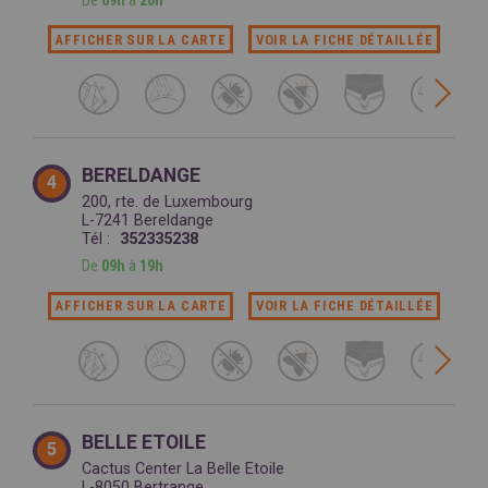
De
09h
à
20h
AFFICHER SUR LA CARTE
VOIR LA FICHE DÉTAILLÉE
BERELDANGE
4
200, rte. de Luxembourg
L-7241 Bereldange
Tél :
352335238
De
09h
à
19h
AFFICHER SUR LA CARTE
VOIR LA FICHE DÉTAILLÉE
BELLE ETOILE
5
Cactus Center La Belle Etoile
L-8050 Bertrange