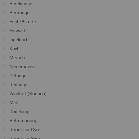
Bereldange
Bertrange
Esch/Alzette
Howald
Ingeldorf
Kayl
Mersch
Niederanven
Pétange
Redange
Windhof (Koerich)
Merl
Dudelange
Bettembourg
Roodt sur Cyre
Roodt sur Syre