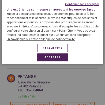
Continuer sans accepter
Une expérience sur mesure en acceptant les cookies 5àsec
5àsec et ses partenaires utilisent des cookies pour assurer le bon
fonctionnement et la sécurité, suivre les statistiques de ses sites et
ARCADES
11
applications et pour vous proposer des produits/services en lien
141 route.de Trèves
avec vos intérêts. Vous pouvez choisir d'accepter les cookies ou de
L-6940 Niederanven
configurer votre choix en cliquant sur « Paramétrer ». Vous pouvez
Tél :
352348555
refuser les cookies en cliquant sur « Continuer sans accepter ».
De
09h
à
19h
En savoir plus sur notre politique de confidentialité
AFFICHER SUR LA CARTE
VOIR LA FICHE DÉTAILLÉE
PARAMÉTRER
ACCEPTER
PETANGE
12
1, rue Pierre Grégoire
L-4702 Pétange
Tél :
352504868
De
09h
à
19h
AFFICHER SUR LA CARTE
VOIR LA FICHE DÉTAILLÉE