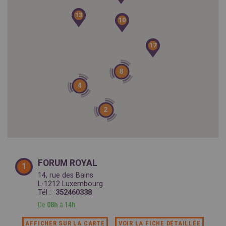
SPAIN
FRANCE
English
13
13
English
Spanish
10
10
Français
SWITZERLAND
GEORGIA
Deutsch
English
Français
17
17
ქართული
English
GREECE
UKRAINE
Ελληνικά
Українська
8
English
SAUDI ARABIA
4
HUNGARY
Arabic
Magyar
English
English
2
FORUM ROYAL
1
14, rue des Bains
L-1212 Luxembourg
Tél :
352460338
De
08h
à
14h
AFFICHER SUR LA CARTE
VOIR LA FICHE DÉTAILLÉE